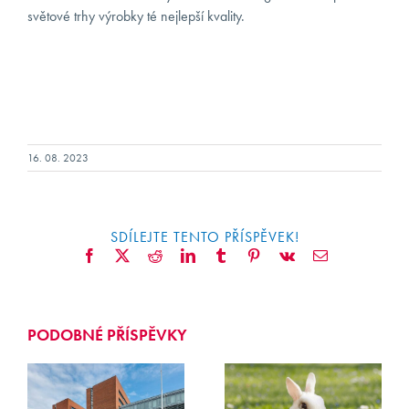
světové trhy výrobky té nejlepší kvality.
16. 08. 2023
SDÍLEJTE TENTO PŘÍSPĚVEK!
Facebook
X
Reddit
LinkedIn
Tumblr
Pinterest
Vk
E-
mail
PODOBNÉ PŘÍSPĚVKY