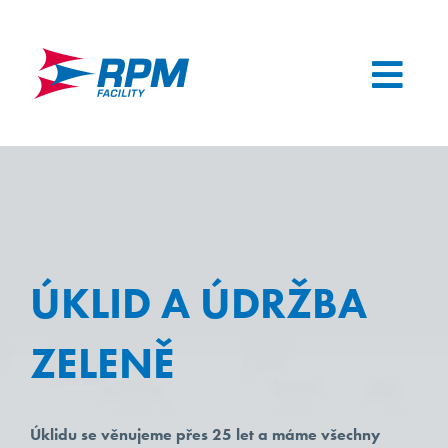
Skip
to
content
Toggl
Navig
SLUŽBY
NAŠI KLIENTI
KDO JSME
ÚKLID A ÚDRŽBA
AKTUALITY
ZELENĚ
KARIÉRA
2
Úklidu se věnujeme přes 25 let a máme všechny