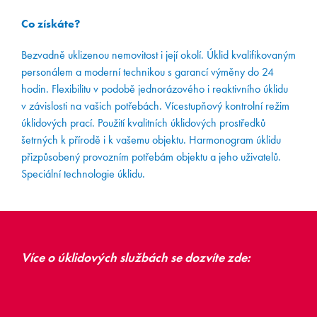
Co získáte?
Bezvadně uklizenou nemovitost i její okolí. Úklid kvalifikovaným
personálem a moderní technikou s garancí výměny do 24
hodin. Flexibilitu v podobě jednorázového i reaktivního úklidu
v závislosti na vašich potřebách. Vícestupňový kontrolní režim
úklidových prací. Použití kvalitních úklidových prostředků
šetrných k přírodě i k vašemu objektu. Harmonogram úklidu
přizpůsobený provozním potřebám objektu a jeho uživatelů.
Speciální technologie úklidu.
Více o úklidových službách se dozvíte zde: