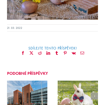
21. 03. 2022
SDÍLEJTE TENTO PŘÍSPĚVEK!
Facebook
X
Reddit
LinkedIn
Tumblr
Pinterest
Vk
E-
mail
PODOBNÉ PŘÍSPĚVKY