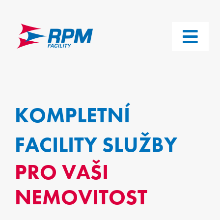
Skip
to
content
Toggl
Navig
SLUŽBY
NAŠI KLIENTI
KOMPLETNÍ
KDO JSME
FACILITY SLUŽBY
PRO VAŠI
AKTUALITY
NEMOVITOST
KARIÉRA
2