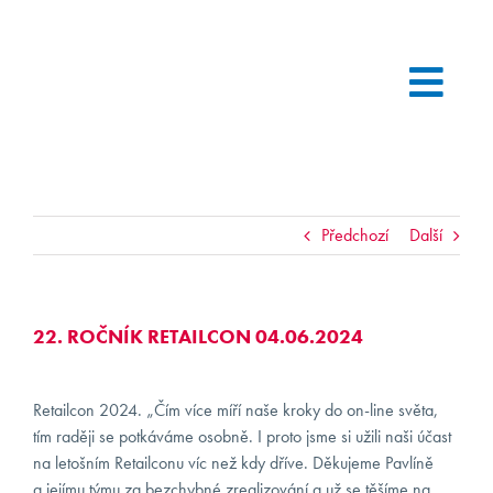
Skip
to
content
Toggl
Navig
SLUŽBY
NAŠI KLIENTI
Předchozí
Další
KDO JSME
22. ROČNÍK RETAILCON 04.06.2024
AKTUALITY
Retailcon 2024. „Čím více míří naše kroky do on-line světa,
tím raději se potkáváme osobně. I proto jsme si užili naši účast
KARIÉRA
2
na letošním Retailconu víc než kdy dříve. Děkujeme Pavlíně
a jejímu týmu za bezchybné zrealizování a už se těšíme na