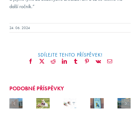
KONTAKT
další ročník.“
KLIENTI
24. 06. 2024
SDÍLEJTE TENTO PŘÍSPĚVEK!
Facebook
X
Reddit
LinkedIn
Tumblr
Pinterest
Vk
E-
mail
PODOBNÉ PŘÍSPĚVKY