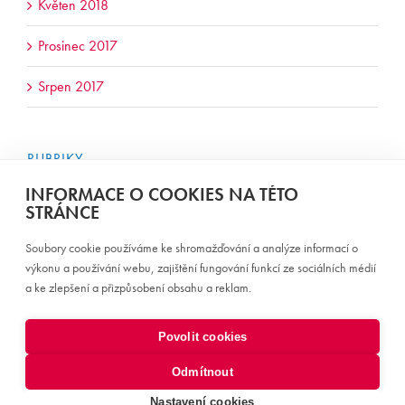
Květen 2018
Prosinec 2017
Srpen 2017
RUBRIKY
Nezařazené
INFORMACE O COOKIES NA TÉTO
STRÁNCE
Soubory cookie používáme ke shromažďování a analýze informací o
výkonu a používání webu, zajištění fungování funkcí ze sociálních médií
a ke zlepšení a přizpůsobení obsahu a reklam.
/
/
Úvodní stránka
Kontakt
Sledujte nás
Povolit cookies
Odmítnout
© Všechna práva vyhrazena / RPM Facility s.r.o. / 2026
Nastavení cookies