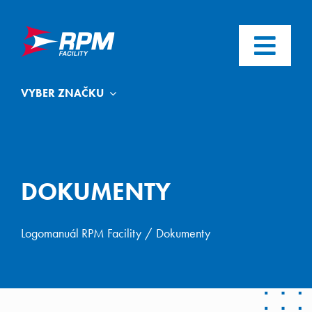
Skip
to
content
Toggl
Navig
LOGO
VYBER ZNAČKU
PÍSMO
BARVY
DOKUMENTY
DOKUMENTY
Logomanuál RPM Facility
Dokumenty